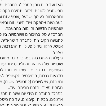
מאז ועד היום נותן המרלו"ג החברתי מ
המשתנים לטובת חיזוק ותמיכה בקהיל
והמארחות בעוטף ישראל (עוטף עזה וגב
באמצעות אספקת ציוד חיוני, יזום וביצוע
שותפויות חדשות וקיימות בהתאמה.
המרכז עוסק בחיבורים ושותפויות בין 
לתנועה הקיבוצית ולחברה הישראלית 
אנושי, ארגון וניהול פעילויות התנדבות 
הארץ.
פעילות ההתנדבות במרכז הינה מגוונת 
שוטפות של מיון, אריזה וליקוט יחד עם 
משמעותיים כגון: ייצור שמיכות כובד 
סדנאות נגרות, פרויקטים הקשורים לש
והנצחה, שי לשבים (לחטופים ששבו), שי
חלוקת מארזי חזרה הביתה ועוד..
במרכז מתנדבים מידי יום עשרות מתנד
ארגונים, מכינות וקיבוצים. עד כה סיפק 
לכ-250,000 איש ב-200 